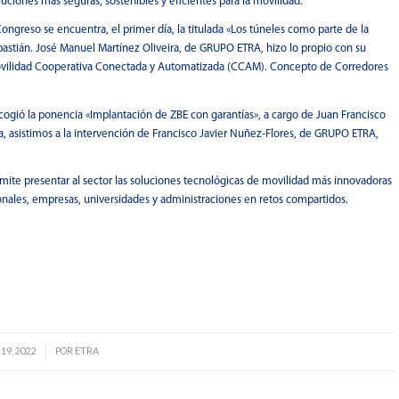
ciones más seguras, sostenibles y eficientes para la movilidad.
ngreso se encuentra, el primer día, la titulada «Los túneles como parte de la
bastián. José Manuel Martínez Oliveira, de GRUPO ETRA, hizo lo propio con su
a Movilidad Cooperativa Conectada y Automatizada (CCAM). Concepto de Corredores
acogió la ponencia «Implantación de ZBE con garantías», a cargo de Juan Francisco
 asistimos a la intervención de Francisco Javier Nuñez-Flores, de GRUPO ETRA,
te presentar al sector las soluciones tecnológicas de movilidad más innovadoras
nales, empresas, universidades y administraciones en retos compartidos.
19, 2022
POR
ETRA