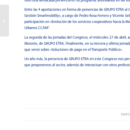
tuvo una destacada presencia en su programa, ahondando en las solu
Entre las 4 aportaciones en forma de ponencias de GRUPO ETRA al Co
GRUPO ETRA participa en
Gestión Smartmobility», a cargo de Pedro Rosa Ferrero y Vicente Se
Intertraffic Amsterdam
participación en «Evolución de los servicios cooperativos hacia l
2022
Urbanos CCAM”.
La segunda de las jornadas del Congreso, el miércoles 27 de abril, 
Monzón, de GRUPO ETRA. Finalmente, en su tercera y última jornada,
que versó sobre «Soluciones de pago en el Transporte Público».
Un año más, la presencia de GRUPO ETRA en este Congreso nos permi
que proponemos al sector, además de interactuar con otros profesio
MAYO 
/