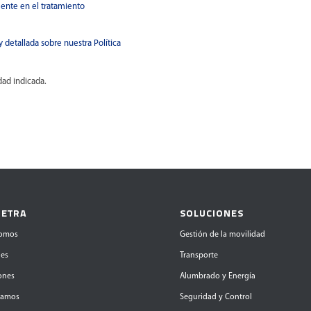
mente en el tratamiento
 detallada sobre nuestra Política
dad indicada.
 ETRA
SOLUCIONES
somos
Gestión de la movilidad
des
Transporte
iones
Alumbrado y Energía
tamos
Seguridad y Control