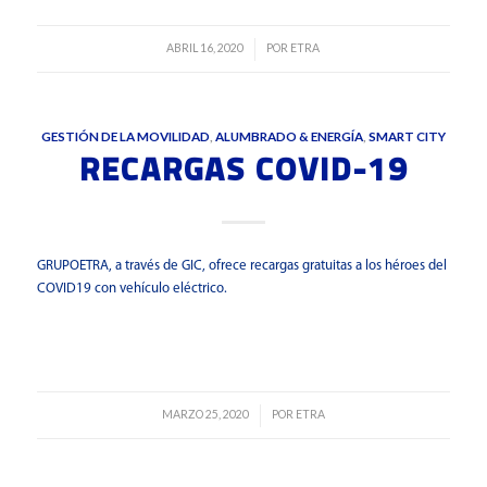
ABRIL 16, 2020
POR
ETRA
/
GESTIÓN DE LA MOVILIDAD
,
ALUMBRADO & ENERGÍA
,
SMART CITY
RECARGAS COVID-19
GRUPOETRA, a través de GIC, ofrece recargas gratuitas a los héroes del
COVID19 con vehículo eléctrico.
Leer más
MARZO 25, 2020
POR
ETRA
/