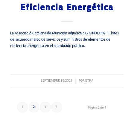
Eficiencia Energética
La Associació Catalana de Municipis adjudica a GRUPOETRA 11 lotes
del acuerdo marco de servicios y suministros de elementos de
eficiencia energética en el alumbrado público.
Leer más
SEPTIEMBRE 13, 2019
POR
ETRA
/
1
2
3
4
Página 2 de 4