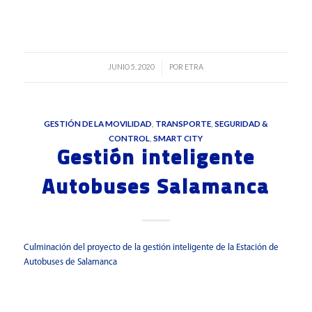
Leer más
JUNIO 5, 2020
POR
ETRA
/
GESTIÓN DE LA MOVILIDAD
,
TRANSPORTE
,
SEGURIDAD &
CONTROL
,
SMART CITY
Gestión inteligente
Autobuses Salamanca
Culminación del proyecto de la gestión inteligente de la Estación de
Autobuses de Salamanca
Leer más