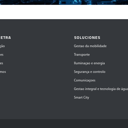
 ETRA
SOLUCIONES
ção
Gestao da mobilidade
des
Transporte
ões
Iluminaçao e energia
amos
Segurança e controlo
Comunicaçoes
Gestao integral e tecnologia de águ
Smart City