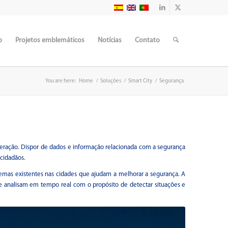
o
Projetos emblemáticos
Notícias
Contato
You are here:
Home
/
Soluções
/
Smart City
/
Segurança
geração. Dispor de dados e informação relacionada com a segurança
 cidadãos.
stemas existentes nas cidades que ajudam a melhorar a segurança. A
 analisam em tempo real com o propósito de detectar situações e