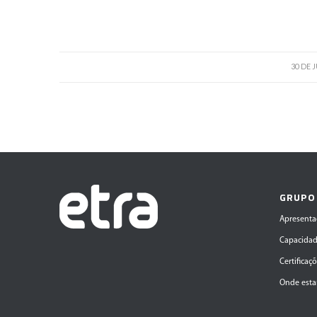
30 DE 
GRUPO
Apresenta
Capacida
Certificaç
Onde est