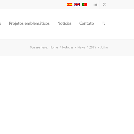
o
Projetos emblemáticos
Notícias
Contato
You are here:
Home
/
Notícias
/
News
/
2019
/
Julho