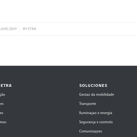
Read more
JULHO, 2019
BY
ETRA
/
 ETRA
SOLUCIONES
ção
Gestao da mobilidade
des
Transporte
ões
Iluminaçao e energia
amos
Segurança e controlo
Comunicaçoes